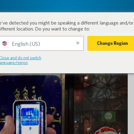
tion.
Produits
Industries
've detected you might be speaking a different language and/or 
different location. Do you want to change to:
Change Region
English (US)
Close and do not switch
language/region