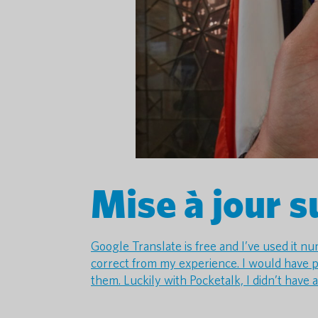
Mise à jour s
Google Translate is free and I’ve used it n
correct from my experience. I would have p
them. Luckily with Pocketalk, I didn’t have 