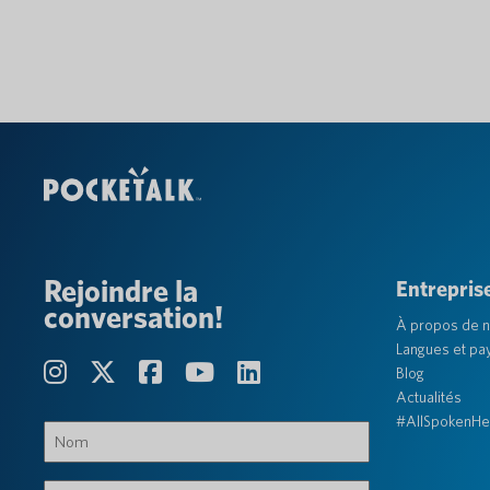
Rejoindre la
Entrepris
conversation!
À propos de 
Langues et pa
Blog
Actualités
#AllSpokenHe
Nom
(Obligatoire)
Prénom,