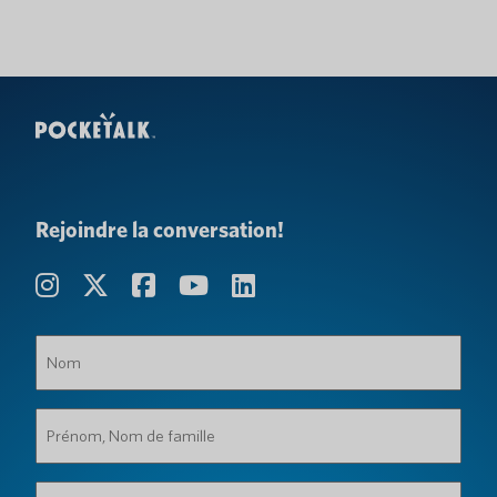
Rejoindre la conversation!
Nom
(Obligatoire)
Prénom,
Nom
de
famille
Organisation