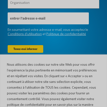
(Obligatoire)
(Obligatoire)
Adresse
e-
mail
(Obligatoire)
En soumettant votre adresse e-mail, vous acceptez le
Conditions d'utilisation
et
Politique de confidentialité
Nous utilisons des cookies sur notre site Web pour vous offrir
Entreprise
l'expérience la plus pertinente en mémorisant vos préférences
À propos de nous
Actualités
et en répétant vos visites. En cliquant sur « Accepter » ou en
Langues et pays
#AllSpokenHere
continuant à utiliser notre site sans sélection explicite, vous
Blog
consentez à l'utilisation de TOUS les cookies. Cependant, vous
Soutien
pouvez visiter les paramètres des cookies pour fournir un
consentement contrôlé. Vous pouvez également visiter notre
Service client
Garantie limitée
politique de confidentialité pour en savoir plus sur la manière
Politique de retour
Sécurité de Pocketalk