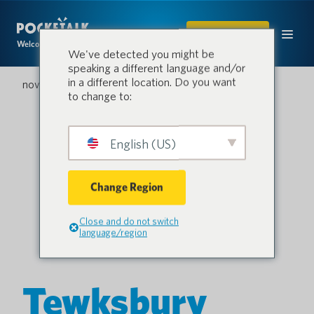
ACHETER
Welcome to the conversation.
We've detected you might be
speaking a different language and/or
in a different location. Do you want
novembre 1, 2025
to change to:
English (US)
Change Region
Close and do not switch
language/region
Tewksbury