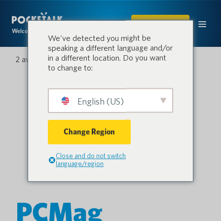
ACHETER
Welcome to the conversation.
We've detected you might be
speaking a different language and/or
in a different location. Do you want
2 avril 2021
to change to:
English (US)
Change Region
Close and do not switch
language/region
PCMag