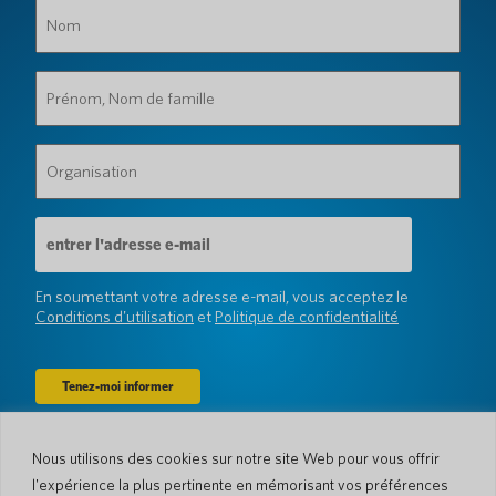
Nom
(Obligatoire)
Prénom,
Nom
de
famille
Organisation
(Obligatoire)
(Obligatoire)
Adresse
e-
mail
(Obligatoire)
En soumettant votre adresse e-mail, vous acceptez le
Conditions d'utilisation
et
Politique de confidentialité
Nous utilisons des cookies sur notre site Web pour vous offrir
Entreprise
l'expérience la plus pertinente en mémorisant vos préférences