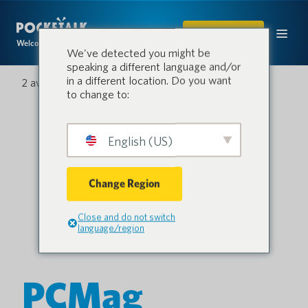
ACHETER
Welcome to the conversation.
We've detected you might be
speaking a different language and/or
in a different location. Do you want
2 avril 2021
to change to:
English (US)
Change Region
Close and do not switch
language/region
PCMag