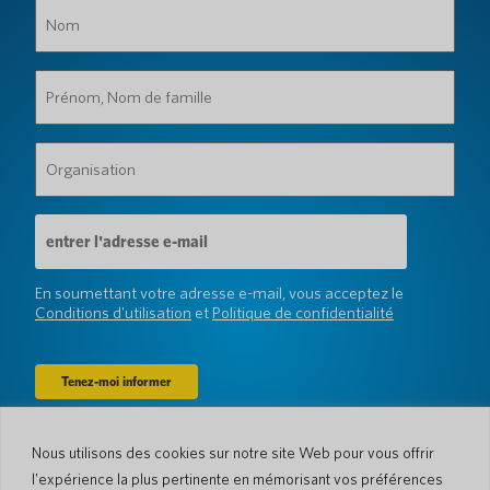
Nom
(Obligatoire)
Prénom,
Nom
de
famille
Organisation
(Obligatoire)
(Obligatoire)
Adresse
e-
mail
(Obligatoire)
En soumettant votre adresse e-mail, vous acceptez le
Conditions d'utilisation
et
Politique de confidentialité
Nous utilisons des cookies sur notre site Web pour vous offrir
Entreprise
l'expérience la plus pertinente en mémorisant vos préférences