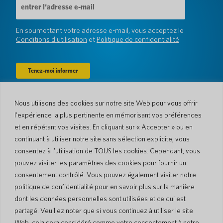
e-
mail
(Obligatoire)
En soumettant votre adresse e-mail, vous acceptez le
Conditions d'utilisation
et
Politique de confidentialité
Nous utilisons des cookies sur notre site Web pour vous offrir
Entreprise
l'expérience la plus pertinente en mémorisant vos préférences
À propos de nous
Actualités
et en répétant vos visites. En cliquant sur « Accepter » ou en
Langues et pays
#AllSpokenHere
continuant à utiliser notre site sans sélection explicite, vous
Blog
consentez à l'utilisation de TOUS les cookies. Cependant, vous
Soutien
pouvez visiter les paramètres des cookies pour fournir un
consentement contrôlé. Vous pouvez également visiter notre
Service client
Garantie limitée
politique de confidentialité pour en savoir plus sur la manière
Politique de retour
Sécurité de Pocketalk
dont les données personnelles sont utilisées et ce qui est
Conditions d'expédition
partagé. Veuillez noter que si vous continuez à utiliser le site
Contactez-nous
Web, cela sera considéré comme votre consentement à notre