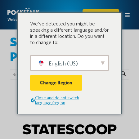
ACHETER
Welcome to the conversation.
We've detected you might be
speaking a different language and/or
in a different location. Do you want
Salle de presse
to change to:
Pocketalk
English (US)
Change Region
Close and do not switch
language/region