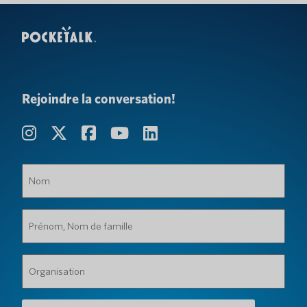
Rejoindre la conversation!
Nom
(Obligatoire)
Prénom,
Nom
de
famille
Organisation
(Obligatoire)
(Obligatoire)
Adresse