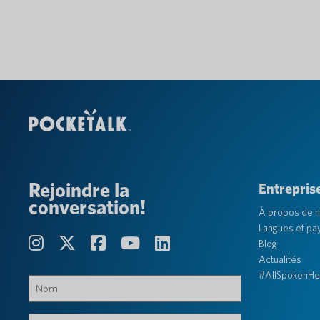
Rejoindre la
Entrepris
conversation!
À propos de 
Langues et pa
Blog
Actualités
#AllSpokenHe
Nom
(Obligatoire)
Prénom,