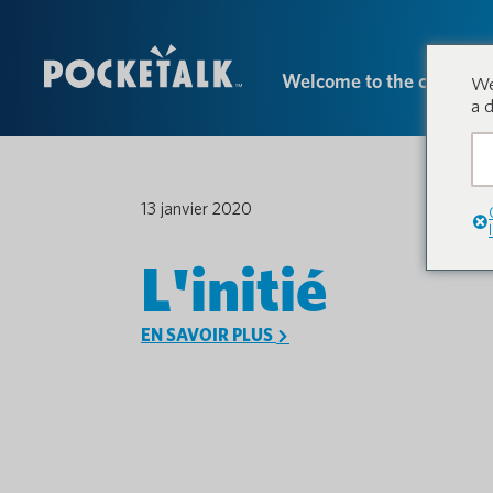
Welcome to the conversa
We
a 
13 janvier 2020
L'initié
EN SAVOIR PLUS