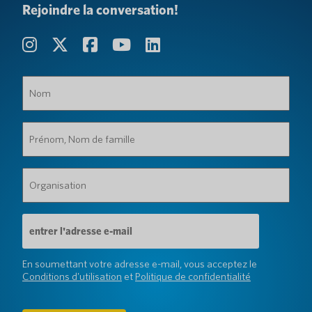
Rejoindre la conversation!
Nom
(Obligatoire)
Prénom,
Nom
de
famille
Organisation
(Obligatoire)
(Obligatoire)
Adresse
e-
mail
(Obligatoire)
En soumettant votre adresse e-mail, vous acceptez le
Conditions d'utilisation
et
Politique de confidentialité