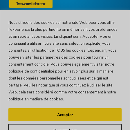
Nous utilisons des cookies sur notre site Web pour vous offrir
Entreprise
l'expérience la plus pertinente en mémorisant vos préférences
À propos de nous
Actualités
et en répétant vos visites. En cliquant sur « Accepter » ou en
Langues et pays
#AllSpokenHere
continuant à utiliser notre site sans sélection explicite, vous
Blog
consentez à l'utilisation de TOUS les cookies. Cependant, vous
Soutien
pouvez visiter les paramètres des cookies pour fournir un
consentement contrôlé. Vous pouvez également visiter notre
Service client
Garantie limitée
politique de confidentialité pour en savoir plus sur la manière
Politique de retour
Sécurité de Pocketalk
dont les données personnelles sont utilisées et ce qui est
Conditions d'expédition
partagé. Veuillez noter que si vous continuez à utiliser le site
Contactez-nous
Web, cela sera considéré comme votre consentement à notre
Demande
Ventes aux entreprises
politique en matière de cookies.
© 2026 Pocketalk
Accepter
Politique en matière de cookies
Politique de confidentialité
Paramètres des cookies
Conditions d'utilisation du site Web