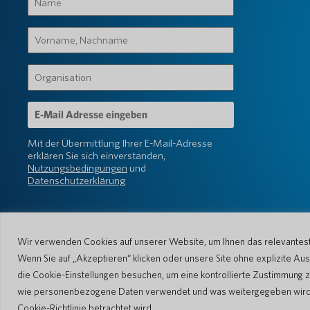
(erforderlich)
Vorname,
Nachname
(erforderlich)
Organisation
(erforderlich)
E-
Mail-
Adresse
Mit der Übermittlung Ihrer E-Mail-Adresse
(erforderlich)
erklären Sie sich einverstanden,
Nutzungsbedingungen
und
Datenschutzerklärung
Wir verwenden Cookies auf unserer Website, um Ihnen das relevanteste
Wenn Sie auf „Akzeptieren“ klicken oder unsere Site ohne explizite 
die Cookie-Einstellungen besuchen, um eine kontrollierte Zustimmung z
© 2026 Pocketalk
wie personenbezogene Daten verwendet und was weitergegeben wird. Bi
Cookie-Richtlinie
Cookie-Einstellung
Cookie-Richtlinie betrachtet wird.