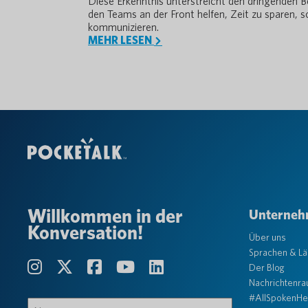
Diese Erkenntnis unterstreicht den dringenden B
den Teams an der Front helfen, Zeit zu sparen, s
kommunizieren.
MEHR LESEN
Willkommen in der
Unterne
Konversation!
Über uns
Sprachen & L
Der Blog
Nachrichtenr
#AllSpokenHe
Name