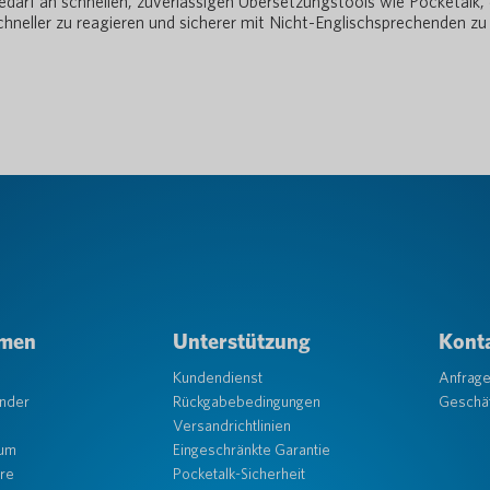
edarf an schnellen, zuverlässigen Übersetzungstools wie Pocketalk, 
chneller zu reagieren und sicherer mit Nicht-Englischsprechenden zu
hmen
Unterstützung
Konta
Kundendienst
Anfrag
änder
Rückgabebedingungen
Geschäf
Versandrichtlinien
aum
Eingeschränkte Garantie
re
Pocketalk-Sicherheit