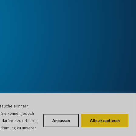
esuche erinnern.
. Sie können jedoch
 darüber zu erfahren,
Anpassen
Alle akzeptieren
stimmung zu unserer