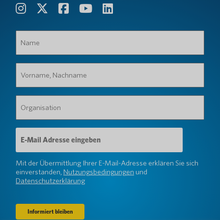
Name
(erforderlich)
Vorname,
Nachname
(erforderlich)
Organisation
(erforderlich)
E-
Mail-
Adresse
(erforderlich)
Mit der Übermittlung Ihrer E-Mail-Adresse erklären Sie sich
einverstanden,
Nutzungsbedingungen
und
Datenschutzerklärung