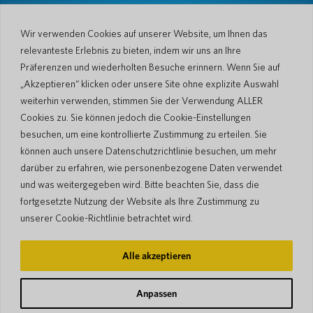
Wir verwenden Cookies auf unserer Website, um Ihnen das
Unternehmen
relevanteste Erlebnis zu bieten, indem wir uns an Ihre
Über uns
Nachrichtenraum
Präferenzen und wiederholten Besuche erinnern. Wenn Sie auf
Sprachen & Länder
#AllSpokenHere
„Akzeptieren“ klicken oder unsere Site ohne explizite Auswahl
Der Blog
weiterhin verwenden, stimmen Sie der Verwendung ALLER
Unterstützung
Cookies zu. Sie können jedoch die Cookie-Einstellungen
besuchen, um eine kontrollierte Zustimmung zu erteilen. Sie
Kundendienst
Eingeschränkte Garantie
können auch unsere Datenschutzrichtlinie besuchen, um mehr
Rückgabebedingungen
Pocketalk-Sicherheit
darüber zu erfahren, wie personenbezogene Daten verwendet
Versandrichtlinien
und was weitergegeben wird. Bitte beachten Sie, dass die
Kontaktieren Sie uns
fortgesetzte Nutzung der Website als Ihre Zustimmung zu
Anfrage
Geschäftsverkäufe
unserer Cookie-Richtlinie betrachtet wird.
© 2026 Pocketalk
Alle akzeptieren
Cookie-Richtlinie
Datenschutzerklärung
Cookie-Einstellungen
Nutzungsbedingungen der Website
Anpassen