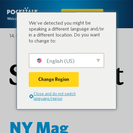
IN DEN SHOP
Welcome to the conversation.
We've detected you might be
speaking a different language and/or
in a different location. Do you want
14. September 2022
to change to:
English (US)
Change Region
Close and do not switch
language/region
NY Mag