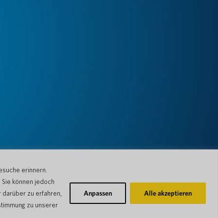
esuche erinnern.
. Sie können jedoch
 darüber zu erfahren,
Anpassen
Alle akzeptieren
stimmung zu unserer