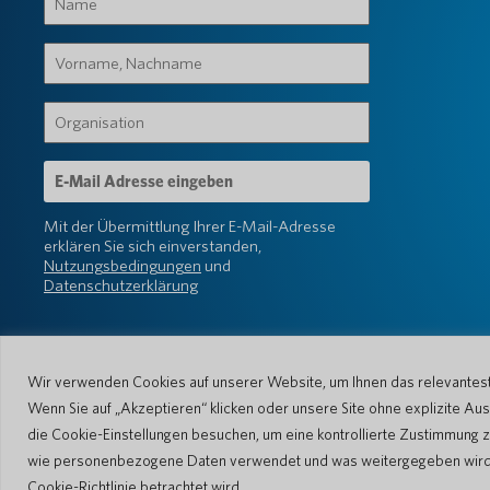
(erforderlich)
Vorname,
Nachname
(erforderlich)
Organisation
(erforderlich)
E-
Mail-
Adresse
Mit der Übermittlung Ihrer E-Mail-Adresse
(erforderlich)
erklären Sie sich einverstanden,
Nutzungsbedingungen
und
Datenschutzerklärung
Wir verwenden Cookies auf unserer Website, um Ihnen das relevanteste
Wenn Sie auf „Akzeptieren“ klicken oder unsere Site ohne explizite 
die Cookie-Einstellungen besuchen, um eine kontrollierte Zustimmung z
© 2026 Pocketalk
wie personenbezogene Daten verwendet und was weitergegeben wird. Bi
Cookie-Richtlinie
Cookie-Einstellung
Cookie-Richtlinie betrachtet wird.