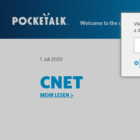
Welcome to the conversa
We
a 
1. Juli 2020
CNET
MEHR LESEN