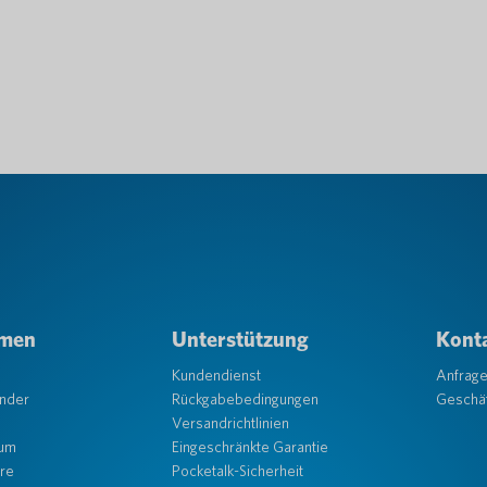
hmen
Unterstützung
Konta
Kundendienst
Anfrag
änder
Rückgabebedingungen
Geschäf
Versandrichtlinien
aum
Eingeschränkte Garantie
re
Pocketalk-Sicherheit