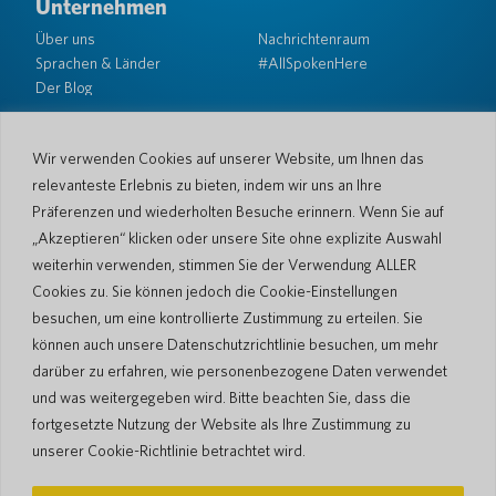
Unternehmen
Über uns
Nachrichtenraum
Sprachen & Länder
#AllSpokenHere
Der Blog
Unterstützung
Kundendienst
Eingeschränkte Garantie
Wir verwenden Cookies auf unserer Website, um Ihnen das
Rückgabebedingungen
Pocketalk-Sicherheit
relevanteste Erlebnis zu bieten, indem wir uns an Ihre
Versandrichtlinien
Präferenzen und wiederholten Besuche erinnern. Wenn Sie auf
Kontaktieren Sie uns
„Akzeptieren“ klicken oder unsere Site ohne explizite Auswahl
weiterhin verwenden, stimmen Sie der Verwendung ALLER
Anfrage
Geschäftsverkäufe
Cookies zu. Sie können jedoch die Cookie-Einstellungen
besuchen, um eine kontrollierte Zustimmung zu erteilen. Sie
© 2026 Pocketalk
können auch unsere Datenschutzrichtlinie besuchen, um mehr
Cookie-Richtlinie
Datenschutzerklärung
darüber zu erfahren, wie personenbezogene Daten verwendet
Cookie-Einstellungen
Nutzungsbedingungen der Website
und was weitergegeben wird. Bitte beachten Sie, dass die
fortgesetzte Nutzung der Website als Ihre Zustimmung zu
unserer Cookie-Richtlinie betrachtet wird.