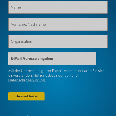
Name
(erforderlich)
Vorname,
Nachname
(erforderlich)
Organisation
(erforderlich)
E-
Mail-
Adresse
(erforderlich)
Mit der Übermittlung Ihrer E-Mail-Adresse erklären Sie sich
einverstanden,
Nutzungsbedingungen
und
Datenschutzerklärung