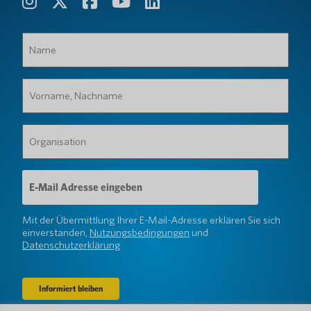
Name
(erforderlich)
Vorname,
Nachname
(erforderlich)
Organisation
(erforderlich)
E-
Mail-
Adresse
(erforderlich)
Mit der Übermittlung Ihrer E-Mail-Adresse erklären Sie sich
einverstanden,
Nutzungsbedingungen
und
Datenschutzerklärung