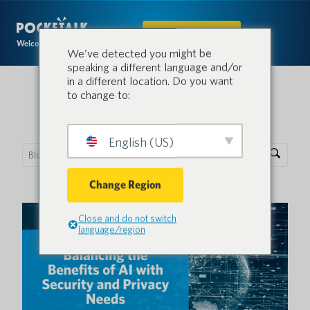
IN DEN SHOP
Welcome to the conversation.
We've detected you might be
speaking a different language and/or
in a different location. Do you want
to change to:
Pocketalk Blog
English (US)
Change Region
Close and do not switch
language/region