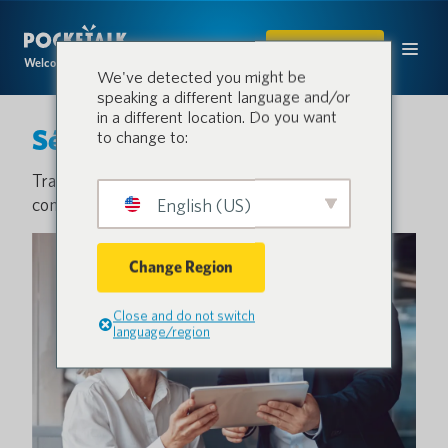
ACHETER
Welcome to the conversation.
We've detected you might be
speaking a different language and/or
in a different location. Do you want
Sécurité de Pocketalk
to change to:
Traduction sûre et sécurisée pour une
communication fluide
English (US)
Change Region
Close and do not switch
language/region