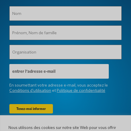
Nom
(Obligatoire)
Prénom,
Nom
de
famille
Organisation
(Obligatoire)
(Obligatoire)
Adresse
e-
mail
(Obligatoire)
En soumettant votre adresse e-mail, vous acceptez le
Conditions d'utilisation
et
Politique de confidentialité
Nous utilisons des cookies sur notre site Web pour vous offrir