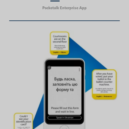
Pocketalk Enterprise App