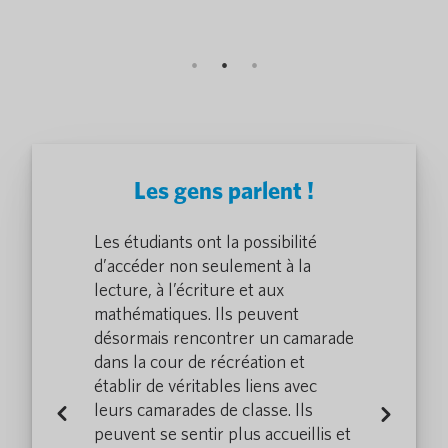
Pour plus d
Les gens parlent !
 membres de
Les étudiants ont la possibilité
Pocketalk d
ière ligne
d’accéder non seulement à la
l'équipe DM
 rapidement
lecture, à l’écriture et aux
un moyen de
érale, ce qui
mathématiques. Ils peuvent
une conversat
uniquer
désormais rencontrer un camarade
nous perme
 les
dans la cour de récréation et
plus efficac
lent pas
établir de véritables liens avec
Coloradiens 
ou qui ne le
leurs camarades de classe. Ils
couramment l
Previous
Next
a fait de la
peuvent se sentir plus accueillis et
parlent pas d