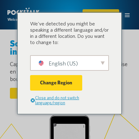
ACHETER
Welcome to the conversation.
We've detected you might be
speaking a different language and/or
in a different location. Do you want
Solutions de traduction
to change to:
instantanée par l'IA
English (US)
Capturez chaque détail avec une traduction précise
en temps réel, avec juste une touche sur un
bouton.
Change Region
CONTACTEZ-NOUS
Close and do not switch
language/region