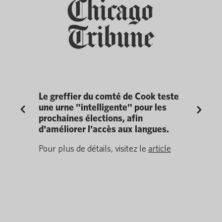
barrières
Le greffier du comté de Cook teste
Pocketal
une urne "intelligente" pour les
innovatio
Previous
Next
prochaines élections, afin
technolog
alk,
d'améliorer l'accès aux langues.
cadre du
ces Times,
EdTech B
des
Pour plus de détails, visitez le
article
Ce prix ré
jusqu'à
traduction
Pocketalk, 
le
article
l'inclusion
monde enti