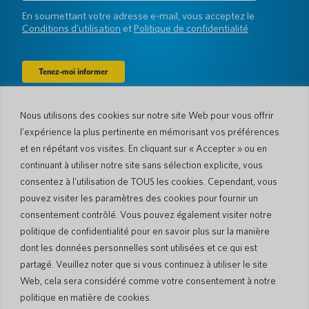
(Obligatoire)
En soumettant votre adresse e-mail, vous acceptez le
Conditions d'utilisation
et
Politique de confidentialité
Nous utilisons des cookies sur notre site Web pour vous offrir
Entreprise
l'expérience la plus pertinente en mémorisant vos préférences
et en répétant vos visites. En cliquant sur « Accepter » ou en
À propos de nous
Actualités
Langues et pays
#AllSpokenHere
continuant à utiliser notre site sans sélection explicite, vous
Blog
consentez à l'utilisation de TOUS les cookies. Cependant, vous
pouvez visiter les paramètres des cookies pour fournir un
Soutien
consentement contrôlé. Vous pouvez également visiter notre
Service client
Garantie limitée
politique de confidentialité pour en savoir plus sur la manière
Politique de retour
Sécurité de Pocketalk
dont les données personnelles sont utilisées et ce qui est
Conditions d'expédition
partagé. Veuillez noter que si vous continuez à utiliser le site
Contactez-nous
Web, cela sera considéré comme votre consentement à notre
Demande
Ventes aux entreprises
politique en matière de cookies.