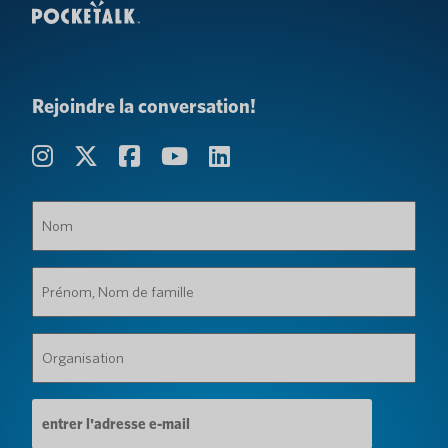
Rejoindre la conversation!
Nom
(Obligatoire)
Prénom,
Nom
de
famille
Organisation
(Obligatoire)
(Obligatoire)
Adresse
e-
mail