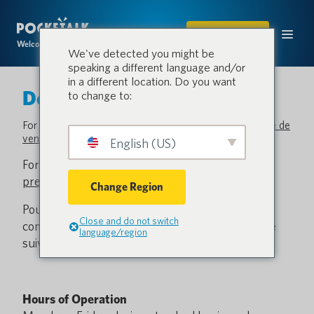
ACHETER
Welcome to the conversation.
We've detected you might be
speaking a different language and/or
in a different location. Do you want
Demande
to change to:
For all business sale inquiries, please visit our
Demande de
vente
page.
English (US)
For all media inquiries, please contact us at
press@pocketalk.com
Change Region
Pour toute demande de renseignements
Close and do not switch
commerciaux, veuillez nous contacter à l'adresse
language/region
suivante
b2b-europe@pocketalk.com
.
Hours of Operation