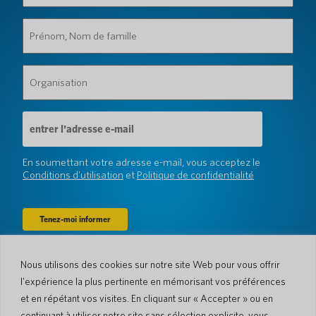
Prénom,
Nom
de
famille
Organisation
(Obligatoire)
(Obligatoire)
Adresse
e-
mail
(Obligatoire)
En soumettant votre adresse e-mail, vous acceptez le
Conditions d'utilisation
et
Politique de confidentialité
Nous utilisons des cookies sur notre site Web pour vous offrir
Entreprise
l'expérience la plus pertinente en mémorisant vos préférences
À propos de nous
Actualités
et en répétant vos visites. En cliquant sur « Accepter » ou en
Langues et pays
#AllSpokenHere
continuant à utiliser notre site sans sélection explicite, vous