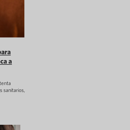
para
ica a
ntenta
 sanitarios,