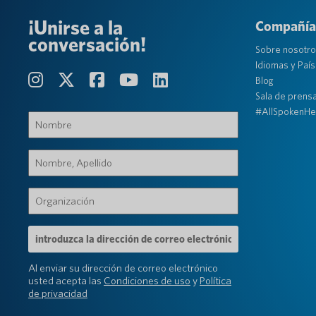
¡Unirse a la
Compañía
conversación!
Sobre nosotr
Idiomas y Paí
Blog
Sala de prens
#AllSpokenHe
Nombre
(Requerido)
Nombre,
Apellido
(Requerido)
Organización
(Requerido)
Dirección
de
correo
Al enviar su dirección de correo electrónico
electrónico
usted acepta las
Condiciones de uso
y
Política
(Requerido)
de privacidad