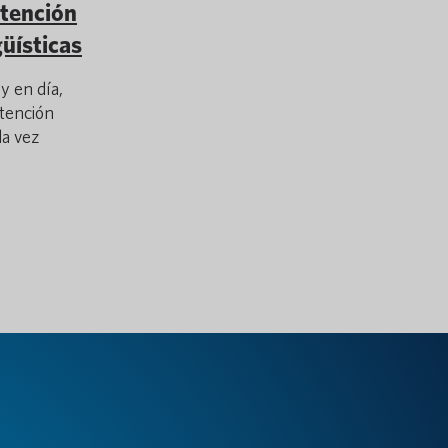
atención
güísticas
y en día,
atención
da vez