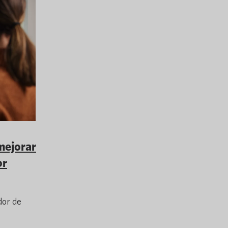
mejorar
or
dor de