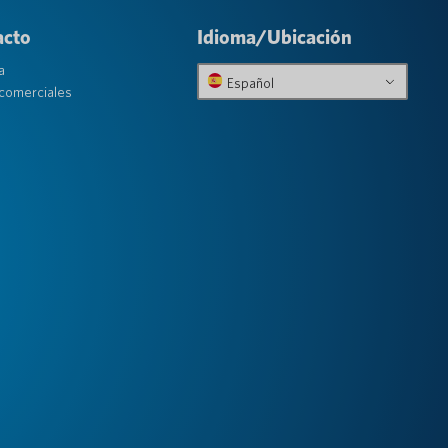
acto
Idioma/Ubicación
a
Español
comerciales