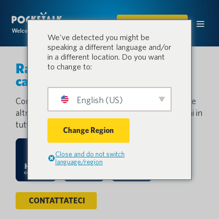
ACQUISTARE
Welcome to the conversation.
We've detected you might be
speaking a different language and/or
in a different location. Do you want
Rafforzare ogni anello della
to change to:
catena.
English (US)
Con Pocketalk, fornitori, produttori, spedizionieri e
altri partner possono comunicare senza problemi in
tutte le lingue.
Change Region
Close and do not switch
language/region
CONTATTATECI