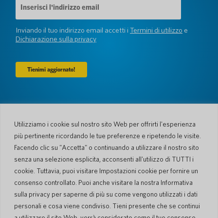
e-
mail
(Obbligatorio)
Inviando il tuo indirizzo email accetti i
Termini di utilizzo
e
Dichiarazione sulla privacy
Azienda
Chi siamo
Newsroom
Utilizziamo i cookie sul nostro sito Web per offrirti l'esperienza
Lingue e Nazioni
#AllSpokenHere
più pertinente ricordando le tue preferenze e ripetendo le visite.
Blog
Facendo clic su "Accetta" o continuando a utilizzare il nostro sito
senza una selezione esplicita, acconsenti all'utilizzo di TUTTI i
Supporto
cookie. Tuttavia, puoi visitare Impostazioni cookie per fornire un
Servizio Clienti
Processo di spedizione
consenso controllato. Puoi anche visitare la nostra Informativa
Processo spedizione di
Garanzia limitata
ritorno
sulla privacy per saperne di più su come vengono utilizzati i dati
Sicurezza PocketTalk
personali e cosa viene condiviso. Tieni presente che se continui
Contattaci
a utilizzare il sito Web, verrà considerato come il tuo consenso