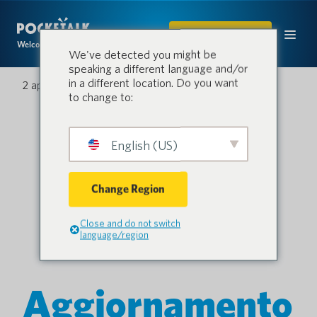
ACQUISTARE
Welcome to the conversation.
We've detected you might be
speaking a different language and/or
in a different location. Do you want
2 aprile 2021
to change to:
English (US)
Change Region
Close and do not switch
language/region
Aggiornamento