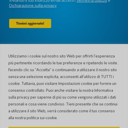
Inviando il tuo indirizzo email accetti i
Termini di utilizzo
e
Dichiarazione sulla privacy
Azienda
Chi siamo
Newsroom
Utilizziamo i cookie sul nostro sito Web per offrirti l'esperienza
Lingue e Nazioni
#AllSpokenHere
più pertinente ricordando le tue preferenze e ripetendo le visite.
Blog
Facendo clic su "Accetta" o continuando a utilizzare il nostro sito
Supporto
senza una selezione esplicita, acconsenti all'utilizzo di TUTTI i
cookie. Tuttavia, puoi visitare Impostazioni cookie per fornire un
Servizio Clienti
Processo di spedizione
consenso controllato. Puoi anche visitare la nostra Informativa
Processo spedizione di
Garanzia limitata
ritorno
sulla privacy per saperne di più su come vengono utilizzati i dati
Sicurezza PocketTalk
personali e cosa viene condiviso. Tieni presente che se continui
Contattaci
a utilizzare il sito Web, verrà considerato come il tuo consenso
Richiesta
Vendite aziendali
alla nostra politica sui cookie.