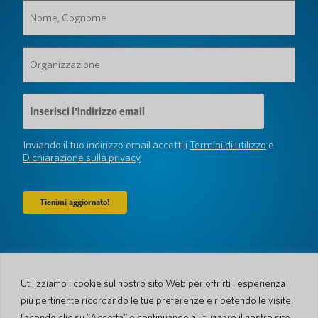
Nome,
Cognome
(Obbligatorio)
Organizzazione
(Obbligatorio)
Indirizzo
e-
mail
(Obbligatorio)
Inviando il tuo indirizzo email accetti i
Termini di utilizzo
e
Dichiarazione sulla privacy
Azienda
Chi siamo
Newsroom
Utilizziamo i cookie sul nostro sito Web per offrirti l'esperienza
Lingue e Nazioni
#AllSpokenHere
più pertinente ricordando le tue preferenze e ripetendo le visite.
Blog
Facendo clic su "Accetta" o continuando a utilizzare il nostro sito