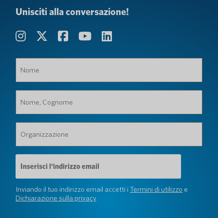
Unisciti alla conversazione!
Nome
(Obbligatorio)
Nome,
Cognome
(Obbligatorio)
Organizzazione
(Obbligatorio)
Indirizzo
e-
mail
(Obbligatorio)
Inviando il tuo indirizzo email accetti i
Termini di utilizzo
e
Dichiarazione sulla privacy