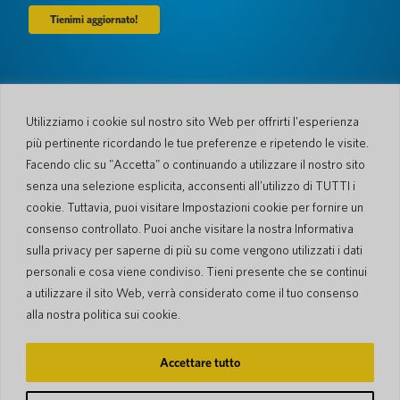
Azienda
Chi siamo
Newsroom
Utilizziamo i cookie sul nostro sito Web per offrirti l'esperienza
Lingue e Nazioni
#AllSpokenHere
più pertinente ricordando le tue preferenze e ripetendo le visite.
Blog
Facendo clic su "Accetta" o continuando a utilizzare il nostro sito
Supporto
senza una selezione esplicita, acconsenti all'utilizzo di TUTTI i
cookie. Tuttavia, puoi visitare Impostazioni cookie per fornire un
Servizio Clienti
Processo di spedizione
consenso controllato. Puoi anche visitare la nostra Informativa
Processo spedizione di
Garanzia limitata
ritorno
sulla privacy per saperne di più su come vengono utilizzati i dati
Sicurezza PocketTalk
personali e cosa viene condiviso. Tieni presente che se continui
Contattaci
a utilizzare il sito Web, verrà considerato come il tuo consenso
Richiesta
Vendite aziendali
alla nostra politica sui cookie.
© 2026 Pocketalk
Accettare tutto
Gestione dei Cookie
Dichiarazione sulla privacy