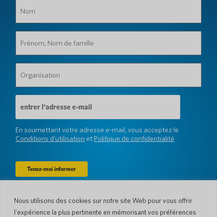
Nom
(Obligatoire)
Prénom,
Nom
de
famille
Organisation
(Obligatoire)
(Obligatoire)
Adresse
e-
mail
(Obligatoire)
En soumettant votre adresse e-mail, vous acceptez le
Conditions d'utilisation
et
Politique de confidentialité
Nous utilisons des cookies sur notre site Web pour vous offrir
Entreprise
l'expérience la plus pertinente en mémorisant vos préférences