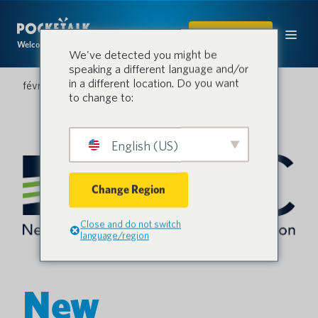
ACHETER
Welcome to the conversation.
We've detected you might be
speaking a different language and/or
in a different location. Do you want
février 18, 2026
to change to:
English (US)
Change Region
Close and do not switch
language/region
New