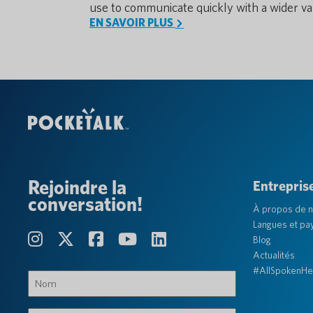
use to communicate quickly with a wider var
EN SAVOIR PLUS
Rejoindre la
Entrepris
conversation!
À propos de 
Langues et pa
Blog
Actualités
#AllSpokenHe
Nom
(Obligatoire)