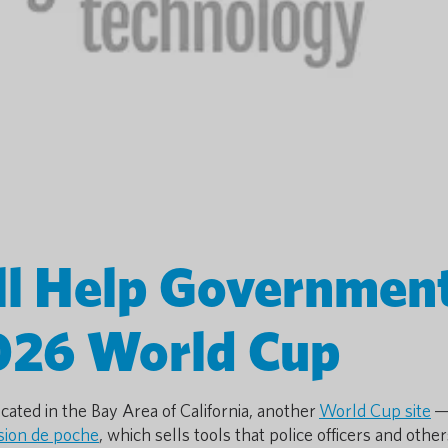
ll Help Governmen
026 World Cup
cated in the Bay Area of California, another
World Cup site
—
sion de poche
, which sells tools that police officers and othe