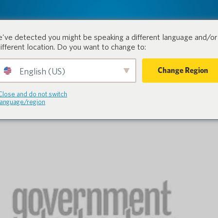
tion.
Produits
Industries
've detected you might be speaking a different language and/or 
different location. Do you want to change to:
Change Region
English (US)
Close and do not switch
language/region