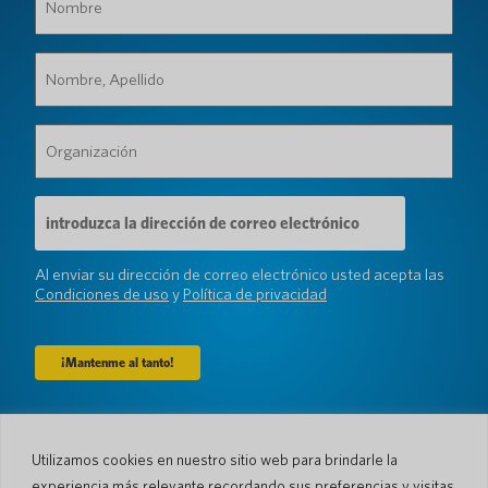
(Requerido)
Nombre,
Apellido
(Requerido)
Organización
(Requerido)
Dirección
de
correo
electrónico
Al enviar su dirección de correo electrónico usted acepta las
(Requerido)
Condiciones de uso
y
Política de privacidad
Compañía
Utilizamos cookies en nuestro sitio web para brindarle la
Sobre nosotros
Sala de prensa
experiencia más relevante recordando sus preferencias y visitas