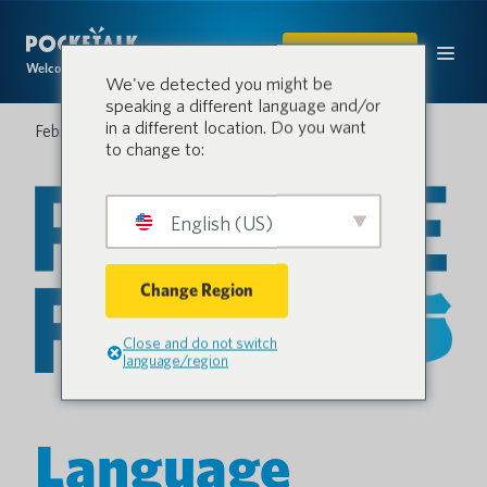
COMPRAR
Welcome to the conversation.
We've detected you might be
speaking a different language and/or
in a different location. Do you want
February 26, 2026
to change to:
English (US)
Change Region
Close and do not switch
language/region
Language