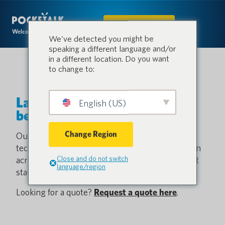
IN DEN SHOP
Welcome to the conversation.
We've detected you might be
speaking a different language and/or
in a different location. Do you want
to change to:
Lassen Sie uns ein Gespräch
English (US)
beginnen.
Change Region
Our innovative, cost-effective translation
technology fuels efficiency, safety and satisfaction
Close and do not switch
across the most critical sectors. Contact us to get
language/region
started.
Looking for a quote?
Request a quote here
.