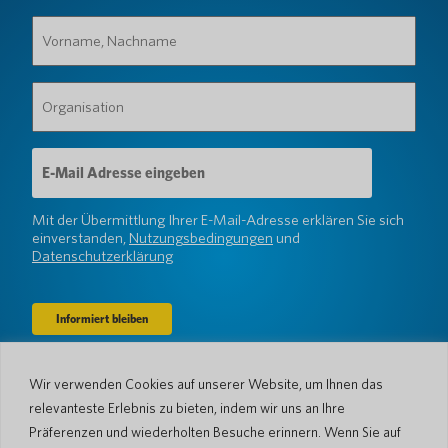
Vorname,
Nachname
(erforderlich)
Organisation
(erforderlich)
E-
Mail-
Adresse
(erforderlich)
Mit der Übermittlung Ihrer E-Mail-Adresse erklären Sie sich
einverstanden,
Nutzungsbedingungen
und
Datenschutzerklärung
Wir verwenden Cookies auf unserer Website, um Ihnen das
Unternehmen
relevanteste Erlebnis zu bieten, indem wir uns an Ihre
Über uns
Nachrichtenraum
Präferenzen und wiederholten Besuche erinnern. Wenn Sie auf